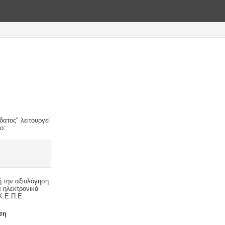
ατος" λειτουργεί
ο:
 την αξιολόγηση
 ηλεκτρονικά
Κ.Ε.Π.Ε.
ση