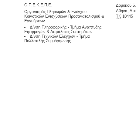
Ο.Π.Ε.Κ.Ε.Π.Ε.
Δομοκού 5,
Αθήνα, Αττ
Οργανισμός Πληρωμών & Ελέγχου
Κοινοτικών Ενισχύσεων Προσανατολισμού &
ΤΚ
10445
Εγγυήσεων
Δ/νση Πληροφορικής - Τμήμα Ανάπτυξης
Εφαρμογών & Ασφάλειας Συστημάτων
Δ/νση Τεχνικών Ελέγχων - Τμήμα
Πολλαπλής Συμμόρφωσης